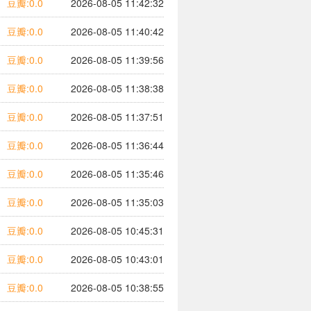
豆瓣:0.0
2026-08-05 11:42:32
豆瓣:0.0
2026-08-05 11:40:42
豆瓣:0.0
2026-08-05 11:39:56
豆瓣:0.0
2026-08-05 11:38:38
豆瓣:0.0
2026-08-05 11:37:51
豆瓣:0.0
2026-08-05 11:36:44
豆瓣:0.0
2026-08-05 11:35:46
豆瓣:0.0
2026-08-05 11:35:03
豆瓣:0.0
2026-08-05 10:45:31
豆瓣:0.0
2026-08-05 10:43:01
豆瓣:0.0
2026-08-05 10:38:55