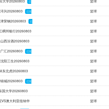
学20260803
篮球
已
兴20260803
篮球
已完
荣钢20260803
篮球
已
稠州银行20260803
篮球
西汾酒20260803
篮球
汇20260803
篮球
已完
阳三生20260803
篮球
东北虎20260803
篮球
城20260803
篮球
已完
国大学20260803
篮球
院VS澳大利亚纽纳华
篮球