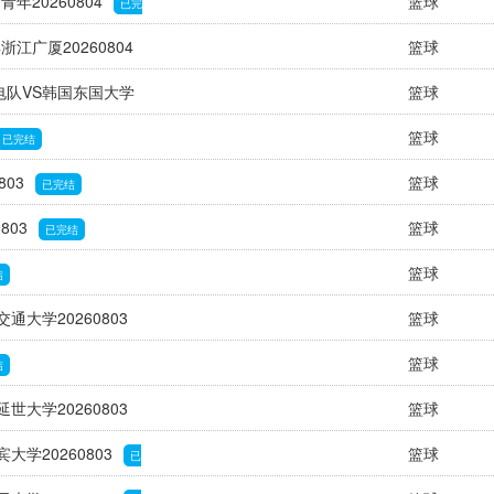
年20260804
篮球
已完
江广厦20260804
篮球
电队VS韩国东国大学
篮球
篮球
已完结
803
篮球
已完结
803
篮球
已完结
篮球
结
大学20260803
篮球
篮球
结
大学20260803
篮球
学20260803
篮球
已