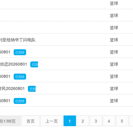
篮球
篮球
篮球
大利亚纽纳华丁闪电队
篮球
0801
篮球
已完结
恋20260801
篮球
已完
0801
篮球
已完结
20260801
篮球
已完
0801
篮球
已完结
前1/88页
首页
上一页
1
2
3
4
5