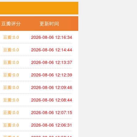
豆瓣评分
更新时间
豆瓣:0.0
2026-08-06 12:16:34
豆瓣:0.0
2026-08-06 12:14:44
豆瓣:0.0
2026-08-06 12:13:37
豆瓣:0.0
2026-08-06 12:12:39
豆瓣:0.0
2026-08-06 12:09:46
豆瓣:0.0
2026-08-06 12:08:44
豆瓣:0.0
2026-08-06 12:07:15
豆瓣:0.0
2026-08-06 12:06:31