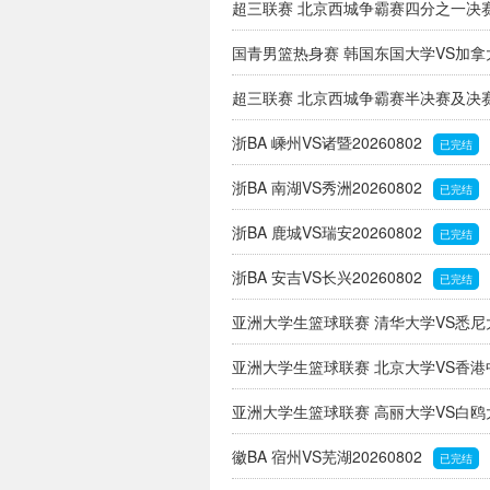
丁闪电队20260803
超三联赛 北京西城争霸赛四分之一决赛20
已完结
国青男篮热身赛 韩国东国大学VS加
20260802
超三联赛 北京西城争霸赛半决赛及决赛20
已完结
浙BA 嵊州VS诸暨20260802
已完结
浙BA 南湖VS秀洲20260802
已完结
浙BA 鹿城VS瑞安20260802
已完结
浙BA 安吉VS长兴20260802
已完结
亚洲大学生篮球联赛 清华大学VS悉尼大学
亚洲大学生篮球联赛 北京大学VS香港中文
结
亚洲大学生篮球联赛 高丽大学VS白鸥大学
已完结
徽BA 宿州VS芜湖20260802
结
已完结