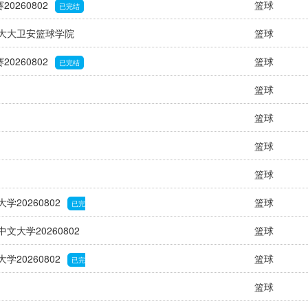
260802
篮球
已完结
拿大大卫安篮球学院
篮球
260802
篮球
已完结
篮球
篮球
篮球
篮球
20260802
篮球
已完
大学20260802
篮球
20260802
篮球
已完
篮球