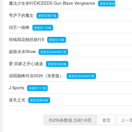
魔法少女奈叶EXCEEDS Gun Blaze Vengeance
更新至第06
穹庐下的魔女
集
更新至第07集
综艺一级棒
更新至110期
你钱我花独担旅行5
更新至10期
超级冰冰Show
更新至20260801期
爱·回家之开心速递
更新至2868集
说唱巅峰对决2026（加更版）
更新至20260807期
J Sports
更新至111期
迷失之光
更新至第05集
共259条数据,当前1/6页
首页
上一