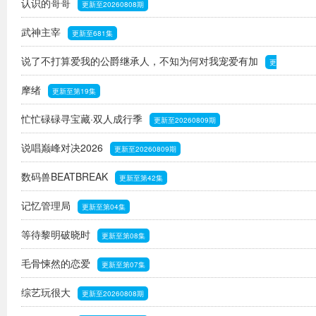
认识的哥哥
更新至20260808期
武神主宰
更新至681集
说了不打算爱我的公爵继承人，不知为何对我宠爱有加
更
摩绪
新至第06集
更新至第19集
忙忙碌碌寻宝藏·双人成行季
更新至20260809期
说唱巅峰对决2026
更新至20260809期
数码兽BEATBREAK
更新至第42集
记忆管理局
更新至第04集
等待黎明破晓时
更新至第08集
毛骨悚然的恋爱
更新至第07集
综艺玩很大
更新至20260808期