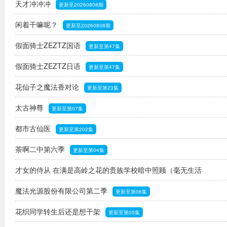
天才冲冲冲
更新至20260808期
闲着干嘛呢？
更新至20260808期
假面骑士ZEZTZ国语
更新至第47集
假面骑士ZEZTZ日语
更新至第47集
花仙子之魔法香对论
更新至第23集
太古神尊
更新至第07集
都市古仙医
更新至第202集
茶啊二中第六季
更新至第04集
才女的侍从 在满是高岭之花的贵族学校暗中照顾（毫无生活
自理能力的）学院第一大小姐
魔法光源股份有限公司第二季
更新至第06集
更新至第06集
花织同学转生后还是想干架
更新至第05集