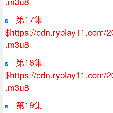
.m3u8
第17集
$https://cdn.ryplay11.com
.m3u8
第18集
$https://cdn.ryplay11.com
.m3u8
第19集