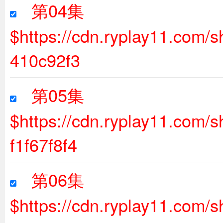
第04集
$https://cdn.ryplay11.com
410c92f3
第05集
$https://cdn.ryplay11.com
f1f67f8f4
第06集
$https://cdn.ryplay11.com