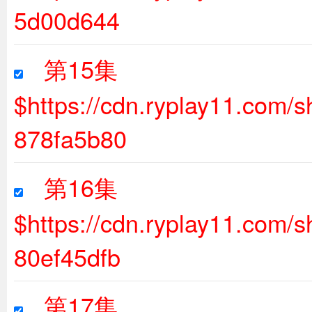
5d00d644
第15集
$https://cdn.ryplay11.com
878fa5b80
第16集
$https://cdn.ryplay11.com
80ef45dfb
第17集