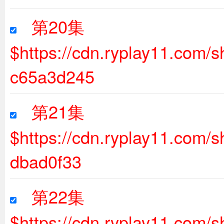
第20集
$https://cdn.ryplay11.com
c65a3d245
第21集
$https://cdn.ryplay11.com
dbad0f33
第22集
$https://cdn.ryplay11.com