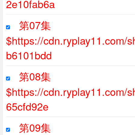
2e10fab6a
第07集
$https://cdn.ryplay11.com
b6101bdd
第08集
$https://cdn.ryplay11.com
65cfd92e
第09集