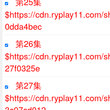
第25集
$https://cdn.ryplay11.com
0dda4bec
第26集
$https://cdn.ryplay11.com
27f0325e
第27集
$https://cdn.ryplay11.com
3c07cd012