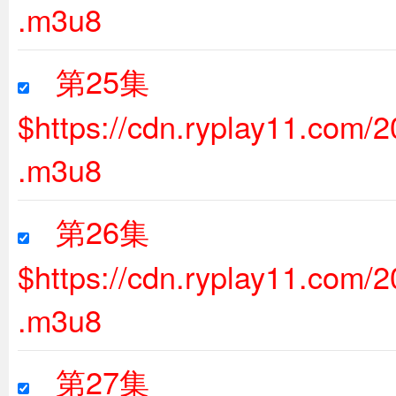
.m3u8
第25集
$https://cdn.ryplay11.com
.m3u8
第26集
$https://cdn.ryplay11.com
.m3u8
第27集