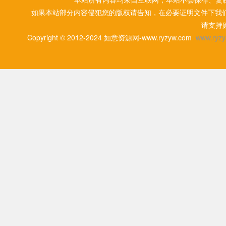
如果本站部分内容侵犯您的版权请告知，在必要证明文件下我
请支持
Copyright © 2012-2024 如意资源网-www.ryzyw.com
www.ryzy.