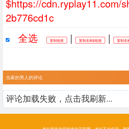
$https://cdn.ryplay11.com
2b776cd1c
全选
|
|
复制链接
复制名称$链接
复制名
当家的男人的评论
评论加载失败，点击我刷新...
本站所有内容均来自互联网，本站不会保存、复