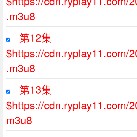
$https://cdn.ryplay11.com
.m3u8
第12集
$https://cdn.ryplay11.com
.m3u8
第13集
$https://cdn.ryplay11.com
m3u8