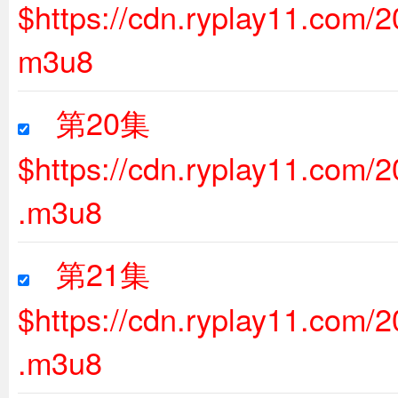
$https://cdn.ryplay11.com/
m3u8
第20集
$https://cdn.ryplay11.com
.m3u8
第21集
$https://cdn.ryplay11.com
.m3u8