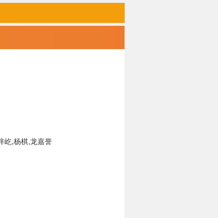
梓屹,杨棋,龙嘉誉