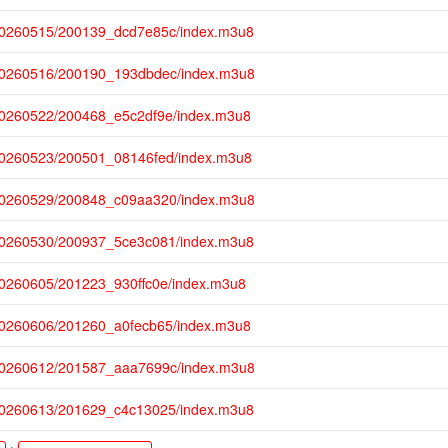
20260515/200139_dcd7e85c/index.m3u8
20260516/200190_193dbdec/index.m3u8
20260522/200468_e5c2df9e/index.m3u8
20260523/200501_08146fed/index.m3u8
20260529/200848_c09aa320/index.m3u8
20260530/200937_5ce3c081/index.m3u8
20260605/201223_930ffc0e/index.m3u8
20260606/201260_a0fecb65/index.m3u8
20260612/201587_aaa7699c/index.m3u8
20260613/201629_c4c13025/index.m3u8