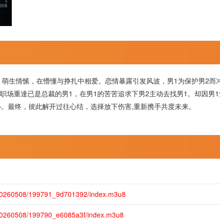
，萌生情愫，在懵懂与挣扎中相爱。恋情暴露引发风波，男1为保护男2而
在职场重達已是总裁的男1，在男1的苦苦追求下男2主动去找男1。却因男
。最终，彼此解开过往心结，选择放下伤害,重新携手共度未来。
20260508/199791_9d701392/index.m3u8
20260508/199790_e6085a3f/index.m3u8