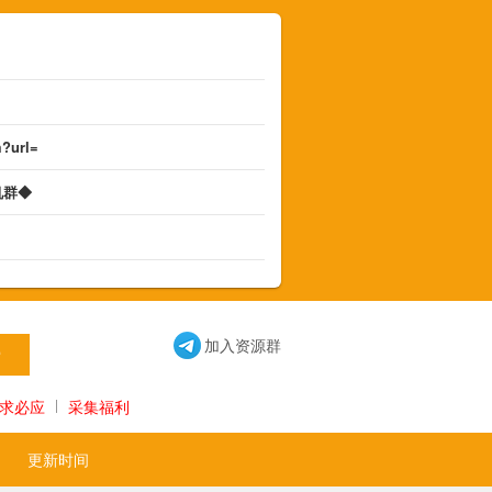
m?url=
机群◆
◆
加入资源群
求必应
采集福利
更新时间