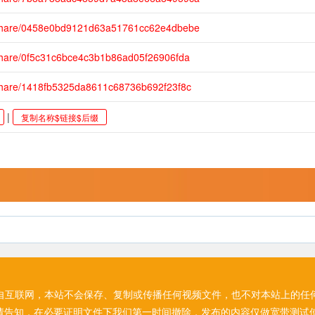
/share/0458e0bd9121d63a51761cc62e4dbebe
share/0f5c31c6bce4c3b1b86ad05f26906fda
share/1418fb5325da8611c68736b692f23f8c
|
复制名称$链接$后缀
自互联网，本站不会保存、复制或传播任何视频文件，也不对本站上的任
请告知，在必要证明文件下我们第一时间撤除，发布的内容仅做宽带测试使