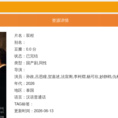
资源详情
片名：双程
别名：
豆瓣：0.0 分
状态：已完结
类型：国产剧,
同性
导演：
演员：孙政,吕思瞳,贺嘉述,法宣阁,李柯熠,杨可欣,妙静鸥,仇
年代：2026
地区：泰国
语言：汉语普通话
TAG标签：
更新时间：2026-06-13