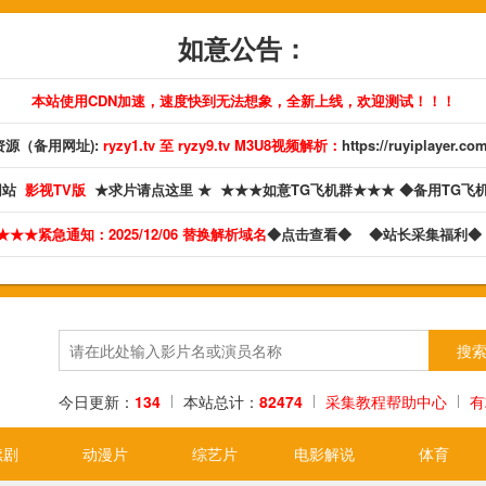
如意公告：
本站使用CDN加速，速度快到无法想象，全新上线，欢迎测试！！！
源（备用网址):
ryzy1.tv 至 ryzy9.tv M3U8视频解析：
https://ruyiplayer.co
网站
影视TV版
★求片请点这里 ★
★★★如意TG飞机群★★★
◆备用TG飞
★★★紧急通知：2025/12/06 替换解析域名
◆点击查看◆
◆站长采集福利
今日更新：
134
本站总计：
82474
采集教程帮助中心
有
续剧
动漫片
综艺片
电影解说
体育