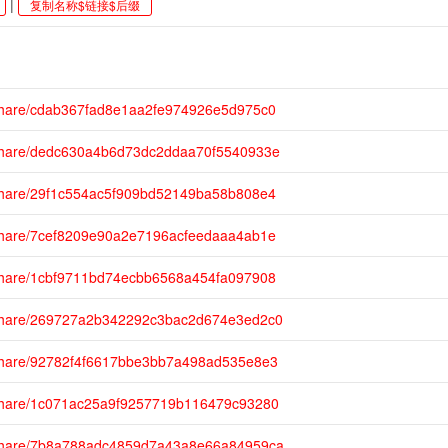
|
复制名称$链接$后缀
share/cdab367fad8e1aa2fe974926e5d975c0
/share/dedc630a4b6d73dc2ddaa70f5540933e
share/29f1c554ac5f909bd52149ba58b808e4
share/7cef8209e90a2e7196acfeedaaa4ab1e
share/1cbf9711bd74ecbb6568a454fa097908
/share/269727a2b342292c3bac2d674e3ed2c0
share/92782f4f6617bbe3bb7a498ad535e8e3
share/1c071ac25a9f9257719b116479c93280
/share/7b8a788adc4859d7a43a8e66a84959ca