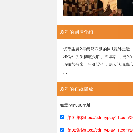
双程的剧情介绍
优等生男2与桀骜不驯的男1意外走近
和信件丢失彻底失联。五年后 ，男2
历痛苦分离、生死误会，两人认清真心
…
双程的在线播放
如意rym3u8地址
第01集$https://cdn.ryplay11.com/
第02集$https://cdn.ryplay11.com/