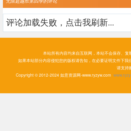
无限超越班第四季的评论
评论加载失败，点击我刷新...
本站所有内容均来自互联网，本站不会保存、复
如果本站部分内容侵犯您的版权请告知，在必要证明文件下我
请支持
Copyright © 2012-2024 如意资源网-www.ryzyw.com
www.ryzy.