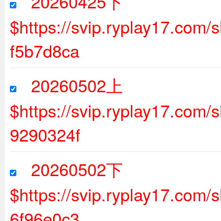
20260425下
$https://svip.ryplay17.com
f5b7d8ca
20260502上
$https://svip.ryplay17.co
9290324f
20260502下
$https://svip.ryplay17.com
6f96e0c3