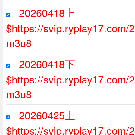
20260418上
$https://svip.ryplay17.com
m3u8
20260418下
$https://svip.ryplay17.com
m3u8
20260425上
$https://svip.ryplay17.com