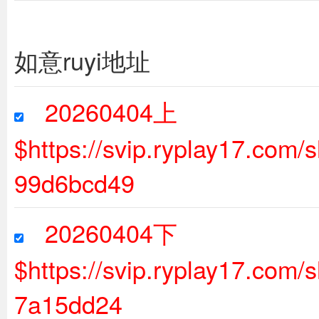
如意ruyi地址
20260404上
$https://svip.ryplay17.co
99d6bcd49
20260404下
$https://svip.ryplay17.com
7a15dd24