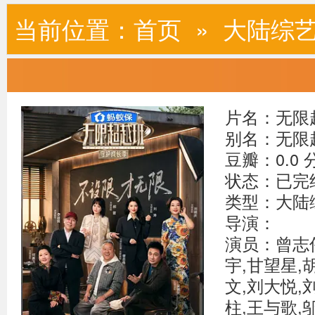
当前位置：
首页
»
大陆综
片名：无限
别名：无限
豆瓣：0.0 
状态：已完
类型：大陆
导演：
演员：曾志伟
宇,甘望星,
文,刘大悦,
柱,王与歌,