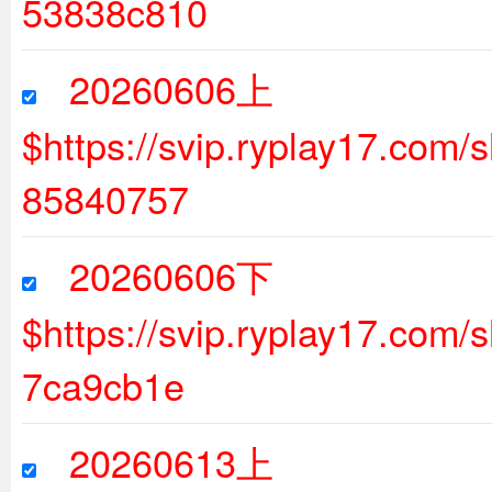
53838c810
20260606上
$https://svip.ryplay17.com
85840757
20260606下
$https://svip.ryplay17.co
7ca9cb1e
20260613上