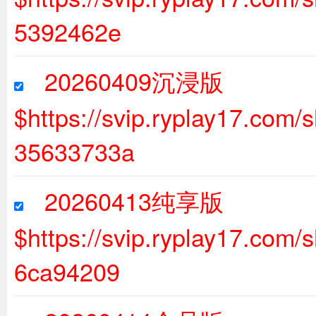
5392462e
20260409沉浸版
$https://svip.ryplay17.co
35633733a
20260413纯享版
$https://svip.ryplay17.co
6ca94209