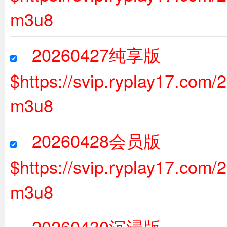
m3u8
20260427纯享版
$https://svip.ryplay17.com
m3u8
20260428会员版
$https://svip.ryplay17.com
m3u8
20260430沉浸版