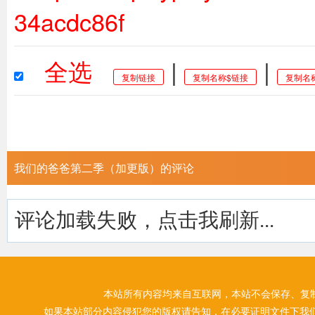
34acdc86f
全选
|
|
复制链接
复制名称$链接
复制名
我们的爸爸第二季（加更版）的评论
评论加载失败，点击我刷新...
本站所有内容均来自互联网，本站不会保存、复
如果本站部分内容侵犯您的版权请告知，在必要证明文件下我