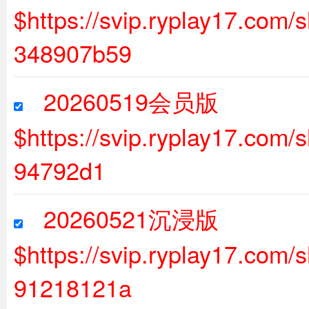
$https://svip.ryplay17.co
348907b59
20260519会员版
$https://svip.ryplay17.com
94792d1
20260521沉浸版
$https://svip.ryplay17.co
91218121a