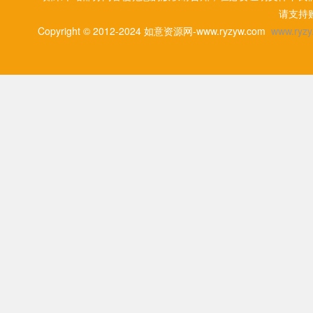
请支持
Copyright © 2012-2024 如意资源网-www.ryzyw.com
www.ryzy.