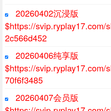
20260402沉浸版
$https://svip.ryplay17.co
2c566d452
20260406纯享版
$https://svip.ryplay17.co
70f6f3485
20260407会员版
$https://svip.ryplay17.com