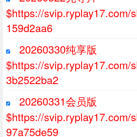
$https://svip.ryplay17.com
159d2aa6
20260330纯享版
$https://svip.ryplay17.co
3b2522ba2
20260331会员版
$https://svip.ryplay17.co
97a75de59