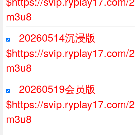
$https://svip.ryplay17.com
m3u8
20260514沉浸版
$https://svip.ryplay17.com
m3u8
20260519会员版
$https://svip.ryplay17.com
m3u8