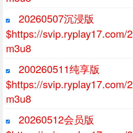
20260507沉浸版
$https://svip.ryplay17.com
m3u8
200260511纯享版
$https://svip.ryplay17.com
m3u8
20260512会员版