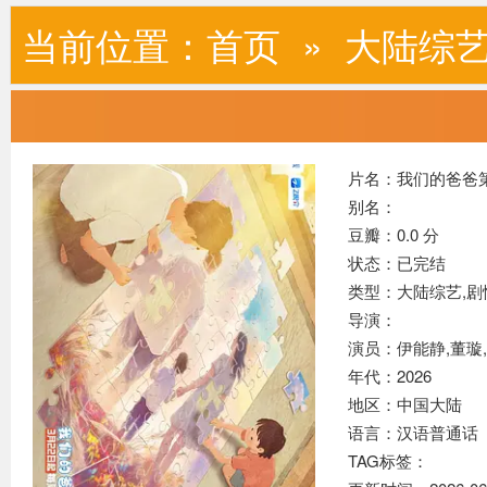
当前位置：
首页
»
大陆综
片名：我们的爸爸
别名：
豆瓣：0.0 分
状态：已完结
类型：大陆综艺,
剧
导演：
演员：伊能静,董璇,
年代：2026
地区：中国大陆
语言：汉语普通话
TAG标签：