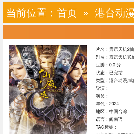
当前位置：
首页
»
港台动
片名：霹雳天机2
别名：霹雳天机贰
豆瓣：0.0 分
状态：已完结
类型：港台动漫,
武
导演：
演员：
年代：2024
地区：中国台湾
语言：闽南语
TAG标签：