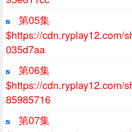
第05集
$https://cdn.ryplay12.com/
035d7aa
第06集
$https://cdn.ryplay12.com
85985716
第07集