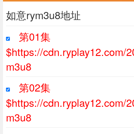
如意rym3u8地址
第01集
$https://cdn.ryplay12.com
m3u8
第02集
$https://cdn.ryplay12.com
m3u8