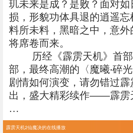
玑未来是成？是败？面对如
损，形貌功体具退的逍遥忘
料所未料，黑暗之中，意外
将席
历经《霹雳天机》首部四
部，最终高潮的〈魔曦‧碎
剧情如何演变，请勿错过霹
出，盛大精彩续作――霹雳
…
霹雳天机2仙魔决的在线播放