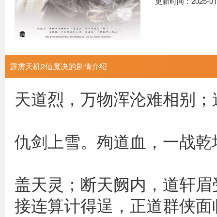
更新时间：2025-01
霹雳天机2仙魔决的剧情介绍
天道烈，万物浑沦难相
忘机绝
仇剑上雪。殉道
公开亭之上，
盖天灵；断天阙内，道轩眉
接连算计得逞，正道群侠面